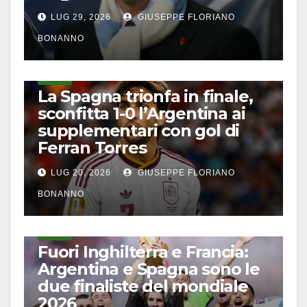
LUG 29, 2026
GIUSEPPE FLORIANO
BONANNO
CALCIO
La Spagna trionfa in finale,
sconfitta 1-0 l’Argentina ai
supplementari con gol di
Ferran Torres
LUG 20, 2026
GIUSEPPE FLORIANO
BONANNO
CALCIO
Fuori Inghilterra e Francia:
Argentina e Spagna sono le
due finaliste del mondiale
2026