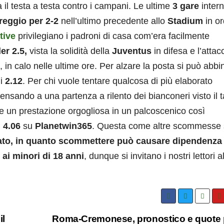
 il testa a testa contro i campani. Le ultime
3 gare
inter
areggio per 2-2
nell’ultimo precedente allo
Stadium
in or
tive
privilegiano i padroni di casa com’era facilmente
der 2.5,
vista la solidità della
Juventus
in difesa e l’attac
, in calo nelle ultime ore. Per alzare la posta si può abbi
di
2.12
. Per chi vuole tentare qualcosa di più elaborato
pensando a una partenza a rilento dei bianconeri visto il 
e un prestazione orgogliosa in un palcoscenico così
i
4.06
su
Planetwin365
. Questa come altre scommesse
to, in quanto scommettere può causare dipendenza
ai minori di 18 anni
, dunque si invitano i nostri lettori a
il
Roma-Cremonese, pronostico e quote 