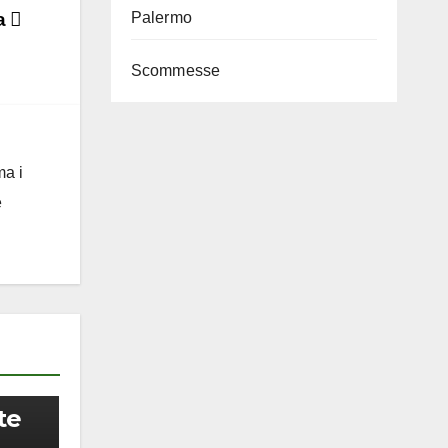
ia
Palermo
Scommesse
ma i
e
te