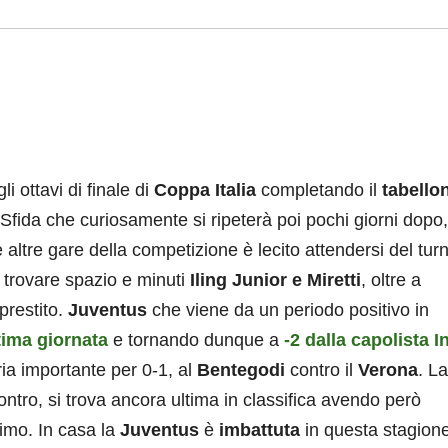
i ottavi di finale di
Coppa Italia
completando il
tabello
Sfida che curiosamente si ripeterà poi pochi giorni dopo
altre gare della competizione è lecito attendersi del tur
o trovare spazio e minuti
Iling Junior e Miretti
, oltre a
prestito.
Juventus
che viene da un periodo positivo in
ltima giornata
e tornando dunque a
-2 dalla capolista I
ia importante per 0-1, al
Bentegodi
contro il
Verona
. La
contro, si trova ancora ultima in classifica avendo però
imo. In casa la
Juventus
è
imbattuta
in questa stagion