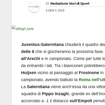
Di
Redazione Voci di Sport
GEN 3, 2024
Juventus-Salernitana
chiuderà il quadro degl
delle 8
che si giocheranno la prossima fase. 
all’Arechi
e in campionato. Come per tutte le 
da entrambi i lati. Tra i bianconeri potrebber
Huijsen
vicino al passaggio al
Frosinone
in 
campionato, avendo battuto la
Roma
nell’u
La
Salernitana
viene anch’essa da una vittor
squadra di
Pippo Inzagh
i, grande ex dell’in
accorciato a -1 il distacco
sull’Empoli
penult