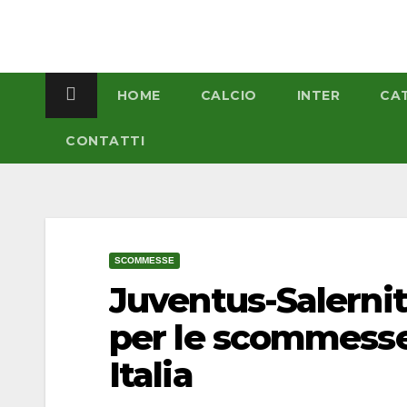
Salta
al
contenuto
HOME
CALCIO
INTER
CA
CONTATTI
SCOMMESSE
Juventus-Salernit
per le scommesse 
Italia