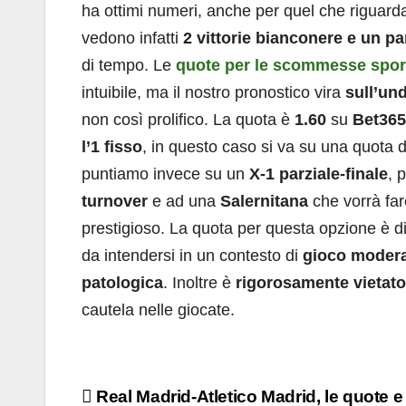
ha ottimi numeri, anche per quel che riguarda
vedono infatti
2 vittorie bianconere e un p
di tempo. Le
quote per le scommesse spor
intuibile, ma il nostro pronostico vira
sull’un
non così prolifico. La quota è
1.60
su
Bet365
l’1 fisso
, in questo caso si va su una quota 
puntiamo invece su un
X-1 parziale-finale
, 
turnover
e ad una
Salernitana
che vorrà far
prestigioso. La quota per questa opzione è d
da intendersi in un contesto di
gioco modera
patologica
. Inoltre è
rigorosamente vietato 
cautela nelle giocate.
Navigazione
Real Madrid-Atletico Madrid, le quote e 