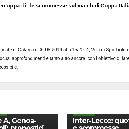
percoppa di
le scommesse sul match di Coppa Ital
ribunale di Catania il 06-08-2014 al n.15/2014, Voci di Sport infor
 focus, approfondimenti e tanto altro ancora, con l’obiettivo di far
ossibile.
SSE
SCOMMESSE
e A, Genoa-
Inter-Lecce: quo
li: pronostici,
e scommesse