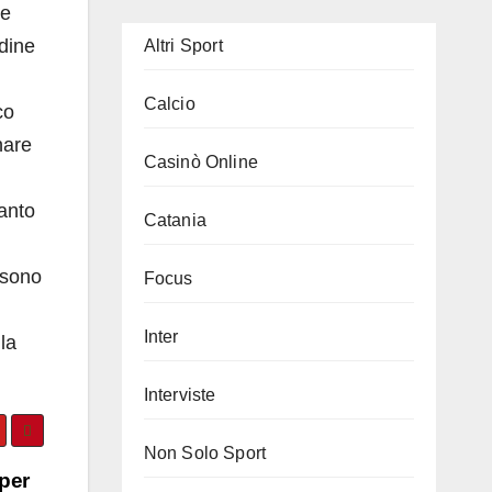
ne
dine
Altri Sport
Calcio
co
nare
Casinò Online
tanto
Catania
 sono
Focus
Inter
lla
Interviste
Non Solo Sport
per