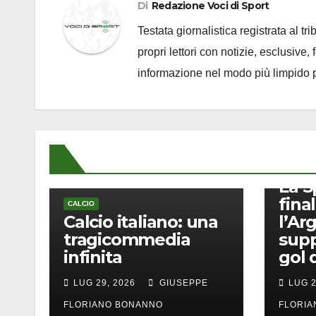
Di
Redazione Voci di Sport
Testata giornalistica registrata al t
propri lettori con notizie, esclusive,
informazione nel modo più limpido p
CALCIO
La S
final
CALCIO
Calcio italiano: una
l’Ar
tragicommedia
supp
infinita
gol 
LUG 29, 2026
GIUSEPPE
LUG 2
FLORIANO BONANNO
FLORI