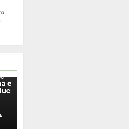
ma i
e
 e
na e
due
PE