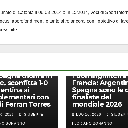
ribunale di Catania il 06-08-2014 al n.15/2014, Voci di Sport infor
 focus, approfondimenti e tanto altro ancora, con l’obiettivo di far
ossibile.
CALCIO
pagna trionfa in
Fuori Inghilterra
e, sconfitta 1-0
Francia: Argenti
gentina ai
Spagna sono le 
lementari con
finaliste del
di Ferran Torres
mondiale 2026
0, 2026
GIUSEPPE
LUG 16, 2026
GIUSEP
ANO BONANNO
FLORIANO BONANNO