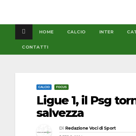
Salta
al
contenuto
HOME
CALCIO
INTER
CA
CONTATTI
CALCIO
FOCUS
Ligue 1, il Psg tor
salvezza
Di
Redazione Voci di Sport