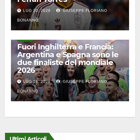
LUG 20, 2026
GIUSEPPE FLORIANO
BONANNO
CALCIO
Fuori Inghilterra e Francia:
Argentina e Spagna sono le
due finaliste del mondiale
2026
LUG 16, 2026
GIUSEPPE FLORIANO
BONANNO
Ultimi Articoli