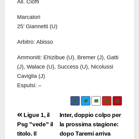
All. Cioffi
Marcatori
25’ Giannetti (U)
Arbitro: Abisso
Ammoniti: Ehizibue (U), Bremer (J), Gatti
(J), Walace (U), Success (U), Nicolussi
Caviglia (J)
Espulsi: –
Navigazione
Ligue 1, il
Inter, doppio colpo per
articoli
Psg ”vede” il
la prossima stagione:
titolo. Il
dopo Taremi arriva