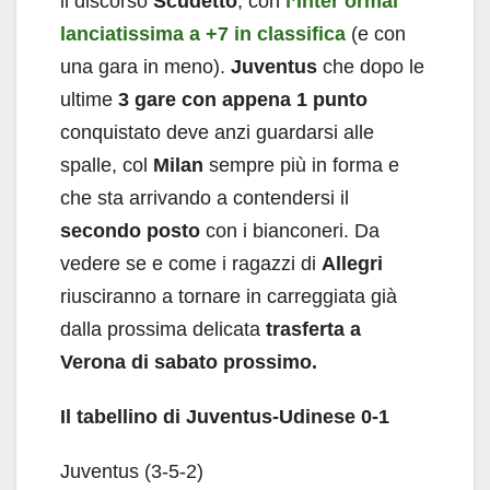
il discorso
Scudetto
, con
l’Inter ormai
lanciatissima a +7 in classifica
(e con
una gara in meno).
Juventus
che dopo le
ultime
3 gare con appena 1 punto
conquistato deve anzi guardarsi alle
spalle, col
Milan
sempre più in forma e
che sta arrivando a contendersi il
secondo posto
con i bianconeri. Da
vedere se e come i ragazzi di
Allegri
riusciranno a tornare in carreggiata già
dalla prossima delicata
trasferta a
Verona di sabato prossimo.
Il tabellino di Juventus-Udinese 0-1
Juventus (3-5-2)