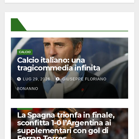
CALCIO
Calcio italiano: una
tragicommedia infinita
LUG 29, 2026
GIUSEPPE FLORIANO
BONANNO
CALCIO
La Spagna trionfa in finale,
sconfitta 1-0 l’Argentina ai
supplementari con gol di
Ferran Torres