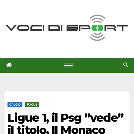
Salta
al
contenuto
CALCIO
FOCUS
Ligue 1, il Psg ”vede”
il titolo. Il Monaco