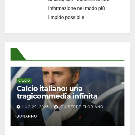
informazione nel modo più
limpido possibile.
CALCIO
Calcio italiano: una
tragicommedia infinita
LUG 29, 2026
GIUSEPPE FLORIANO
BONANNO
CALCIO