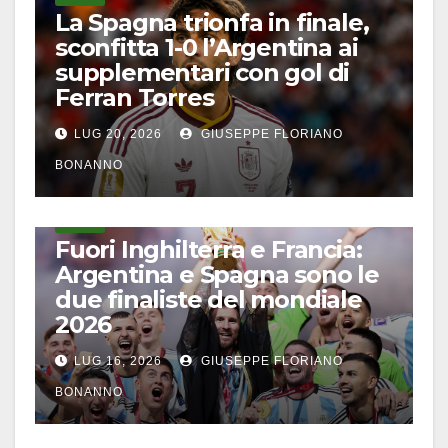
La Spagna trionfa in finale,
sconfitta 1-0 l’Argentina ai
supplementari con gol di
Ferran Torres
LUG 20, 2026
GIUSEPPE FLORIANO
BONANNO
CALCIO
Fuori Inghilterra e Francia:
Argentina e Spagna sono le
due finaliste del mondiale
2026
LUG 16, 2026
GIUSEPPE FLORIANO
BONANNO