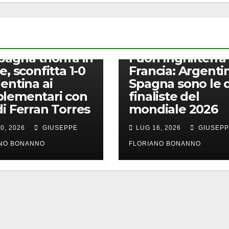
CALCIO
pagna trionfa in
Fuori Inghilterra
e, sconfitta 1-0
Francia: Argenti
gentina ai
Spagna sono le 
lementari con
finaliste del
di Ferran Torres
mondiale 2026
0, 2026
GIUSEPPE
LUG 16, 2026
GIUSEP
ANO BONANNO
FLORIANO BONANNO