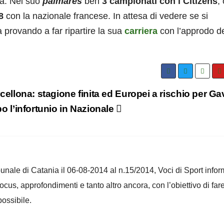
ca. Nel suo
palmarès
ben
3 campionati con i Citizens
, 
8
con la nazionale francese. In attesa di vedere se si
 provando a far ripartire la sua
carriera
con l’approdo de
cellona: stagione finita ed Europei a rischio per Ga
o l’infortunio in Nazionale
ribunale di Catania il 06-08-2014 al n.15/2014, Voci di Sport infor
 focus, approfondimenti e tanto altro ancora, con l’obiettivo di far
ossibile.