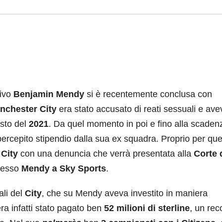
tivo
Benjamin Mendy
si è recentemente conclusa con
nchester City
era stato accusato di reati sessuali e ave
sto del
2021
. Da quel momento in poi e fino alla scaden
rcepito stipendio dalla sua ex squadra. Proprio per ques
l
City
con una denuncia che verrà presentata alla
Corte 
stesso
Mendy a Sky Sports
.
ali del
City
, che su Mendy aveva investito in maniera
ra infatti stato pagato ben
52 milioni di sterline
, un rec