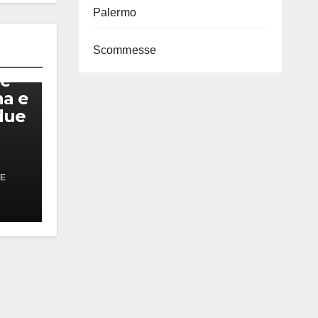
Palermo
Scommesse
 e
na e
due
PE