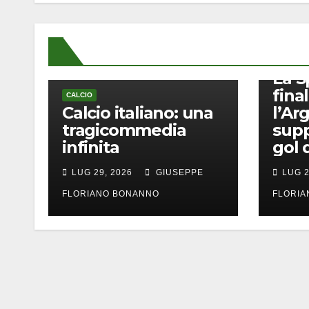
CALCIO
La S
final
CALCIO
Calcio italiano: una
l’Ar
tragicommedia
supp
infinita
gol 
LUG 29, 2026
GIUSEPPE
LUG 2
FLORIANO BONANNO
FLORI