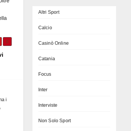
oltre
Altri Sport
lla
Calcio
Casinò Online
vi
Catania
Focus
Inter
ma i
Interviste
e
Non Solo Sport