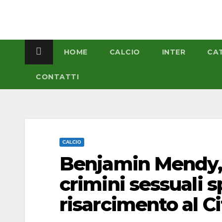
Salta
al
contenuto
HOME
CALCIO
INTER
CA
CONTATTI
CALCIO
Benjamin Mendy, 
crimini sessuali s
risarcimento al Ci