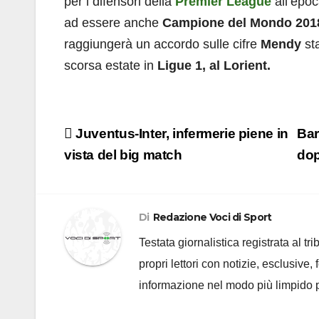
per i difensori della
Premier League
all’epo
ad essere anche
Campione del Mondo 201
raggiungerà un accordo sulle cifre
Mendy
sta
scorsa estate in
Ligue 1, al Lorient.
Navigazione
Juventus-Inter, infermerie piene in
Bar
articoli
vista del big match
dop
Di
Redazione Voci di Sport
Testata giornalistica registrata al t
propri lettori con notizie, esclusive,
informazione nel modo più limpido p