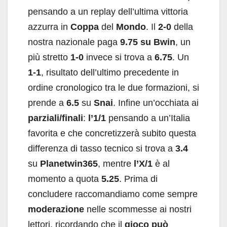
pensando a un replay dell’ultima vittoria
azzurra in
Coppa
del
Mondo
. Il
2-0
della
nostra nazionale paga
9.75 su Bwin
, un
più stretto
1-0
invece si trova a
6.75
. Un
1-1
, risultato dell’ultimo precedente in
ordine cronologico tra le due formazioni, si
prende a
6.5
su
Snai
. Infine un’occhiata ai
parziali/finali
:
l’1/1
pensando a un’Italia
favorita e che concretizzerà subito questa
differenza di tasso tecnico si trova a
3.4
su
Planetwin365
, mentre
l’X/1
è al
momento a quota
5.25
. Prima di
concludere raccomandiamo come sempre
moderazione
nelle scommesse ai nostri
lettori, ricordando che il
gioco può