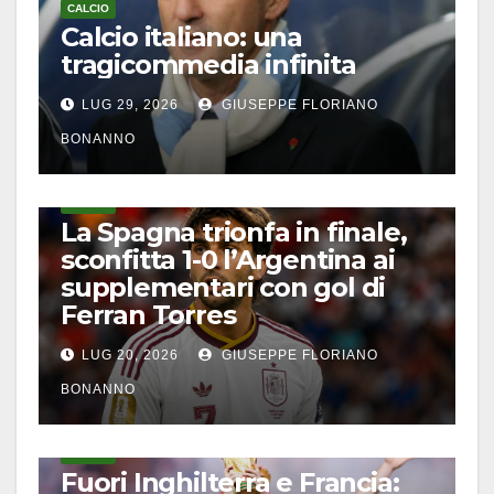
CALCIO
Calcio italiano: una
tragicommedia infinita
LUG 29, 2026
GIUSEPPE FLORIANO
BONANNO
CALCIO
La Spagna trionfa in finale,
sconfitta 1-0 l’Argentina ai
supplementari con gol di
Ferran Torres
LUG 20, 2026
GIUSEPPE FLORIANO
BONANNO
CALCIO
Fuori Inghilterra e Francia: