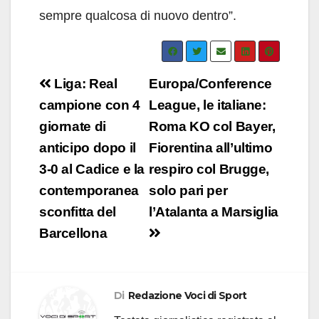
sempre qualcosa di nuovo dentro”.
Navigazione
Liga: Real
Europa/Conference
articoli
campione con 4
League, le italiane:
giornate di
Roma KO col Bayer,
anticipo dopo il
Fiorentina all’ultimo
3-0 al Cadice e la
respiro col Brugge,
contemporanea
solo pari per
sconfitta del
l’Atalanta a Marsiglia
Barcellona
Di
Redazione Voci di Sport