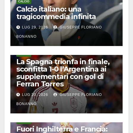
CALCIO
Calcio italiano: una
tragicommedia infinita
LUG 29, 2026
GIUSEPPE FLORIANO
BONANNO
CALCIO
La Spagna trionfa in finale,
sconfitta 1-0 l’Argentina ai
supplementari con gol di
Ferran Torres
LUG 20, 2026
GIUSEPPE FLORIANO
BONANNO
CALCIO
Fuori Inghilterra e Francia: