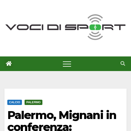
Salta
al
contenuto
CALCIO
PALERMO
Palermo, Mignani in
conferenza: