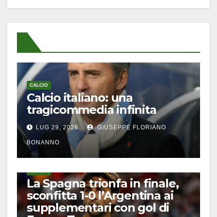
CALCIO
Calcio italiano: una
tragicommedia infinita
LUG 29, 2026
GIUSEPPE FLORIANO
BONANNO
CALCIO
La Spagna trionfa in finale,
sconfitta 1-0 l’Argentina ai
supplementari con gol di