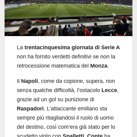
La
trentacinquesima giornata di Serie A
non ha fornito verdetti definitivi se non la
retrocessione matematica del
Monza
.
Il
Napoli
, come da copione, supera, non
senza qualche difficoltà, l’ostacolo
Lecce
,
grazie ad un gol su punizione di
Raspadori
. L’attaccante emiliano sta
sempre più ritagliandosi il ruolo di uomo
del destino, così com’era già stato per lo
scudetto vinto con
Spalletti.
Conte
ha