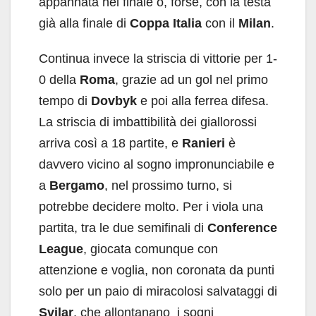
appannata nel finale o, forse, con la testa
già alla finale di
Coppa Italia
con il
Milan
.
Continua invece la striscia di vittorie per 1-
0 della
Roma
, grazie ad un gol nel primo
tempo di
Dovbyk
e poi alla ferrea difesa.
La striscia di imbattibilità dei giallorossi
arriva così a 18 partite, e
Ranieri
è
davvero vicino al sogno impronunciabile e
a
Bergamo
, nel prossimo turno, si
potrebbe decidere molto. Per i viola una
partita, tra le due semifinali di
Conference
League
, giocata comunque con
attenzione e voglia, non coronata da punti
solo per un paio di miracolosi salvataggi di
Svilar
, che allontanano i sogni