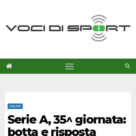
Salta
al
contenuto
CALCIO
Serie A, 35^ giornata:
botta e risposta