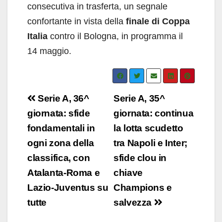
consecutiva in trasferta, un segnale
confortante in vista della
finale di Coppa
Italia
contro il Bologna, in programma il
14 maggio.
Navigazione
Serie A, 36^
Serie A, 35^
articoli
giornata: sfide
giornata: continua
fondamentali in
la lotta scudetto
ogni zona della
tra Napoli e Inter;
classifica, con
sfide clou in
Atalanta-Roma e
chiave
Lazio-Juventus su
Champions e
tutte
salvezza