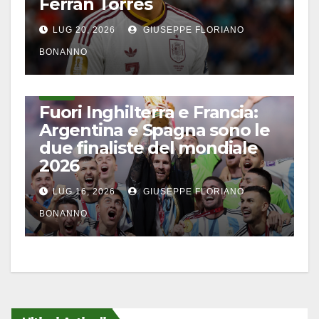
Ferran Torres
LUG 20, 2026
GIUSEPPE FLORIANO
BONANNO
CALCIO
Fuori Inghilterra e Francia:
Argentina e Spagna sono le
due finaliste del mondiale
2026
LUG 16, 2026
GIUSEPPE FLORIANO
BONANNO