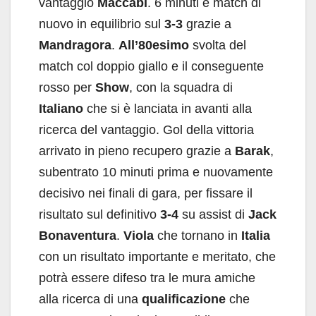
vantaggio
Maccabi
. 6 minuti e match di
nuovo in equilibrio sul
3-3
grazie a
Mandragora
.
All’80esimo
svolta del
match col doppio giallo e il conseguente
rosso per
Show
, con la squadra di
Italiano
che si è lanciata in avanti alla
ricerca del vantaggio. Gol della vittoria
arrivato in pieno recupero grazie a
Barak
,
subentrato 10 minuti prima e nuovamente
decisivo nei finali di gara, per fissare il
risultato sul definitivo
3-4
su assist di
Jack
Bonaventura
.
Viola
che tornano in
Italia
con un risultato importante e meritato, che
potrà essere difeso tra le mura amiche
alla ricerca di una
qualificazione
che