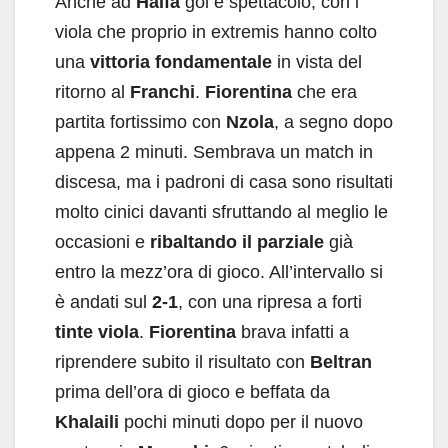
Anche ad
Haifa
gol e spettacolo, con i
viola che proprio in extremis hanno colto
una
vittoria fondamentale
in vista del
ritorno al
Franchi
.
Fiorentina
che era
partita fortissimo con
Nzola
, a segno dopo
appena 2 minuti. Sembrava un match in
discesa, ma i padroni di casa sono risultati
molto cinici davanti sfruttando al meglio le
occasioni e
ribaltando il parziale
già
entro la mezz’ora di gioco. All’intervallo si
è andati sul
2-1
, con una ripresa a forti
tinte viola
.
Fiorentina
brava infatti a
riprendere subito il risultato con
Beltran
prima dell’ora di gioco e beffata da
Khalaili
pochi minuti dopo per il nuovo