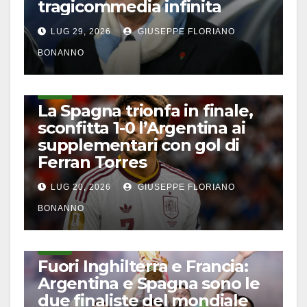
tragicommedia infinita
LUG 29, 2026
GIUSEPPE FLORIANO
BONANNO
CALCIO
La Spagna trionfa in finale,
sconfitta 1-0 l’Argentina ai
supplementari con gol di
Ferran Torres
LUG 20, 2026
GIUSEPPE FLORIANO
BONANNO
CALCIO
Fuori Inghilterra e Francia:
Argentina e Spagna sono le
due finaliste del mondiale