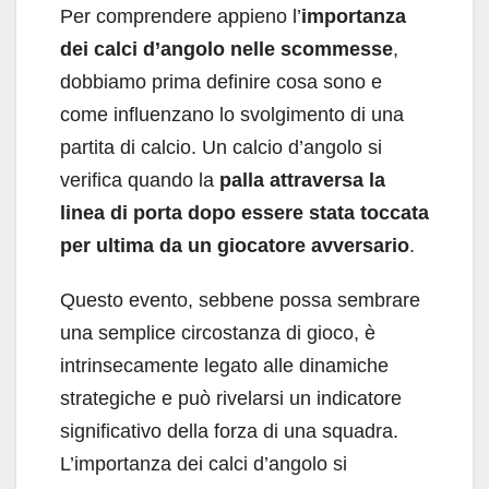
Per comprendere appieno l’
importanza
dei calci d’angolo nelle scommesse
,
dobbiamo prima definire cosa sono e
come influenzano lo svolgimento di una
partita di calcio. Un calcio d’angolo si
verifica quando la
palla attraversa la
linea di porta dopo essere stata toccata
per ultima da un giocatore avversario
.
Questo evento, sebbene possa sembrare
una semplice circostanza di gioco, è
intrinsecamente legato alle dinamiche
strategiche e può rivelarsi un indicatore
significativo della forza di una squadra.
L’importanza dei calci d’angolo si