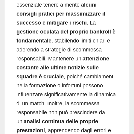
essenziale tenere a mente
alcuni
consigli pratici per massimizzare il
successo e mitigare i rischi
. La
gestione oculata del proprio bankroll è
fondamentale
, stabilendo limiti chiari e
aderendo a strategie di scommessa
responsabili. Mantenere un’
attenzione
costante alle ultime notizie sulle
squadre è cruciale
, poiché cambiamenti
nella formazione o infortuni possono
influenzare significativamente la dinamica
di un match. Inoltre, la scommessa
responsabile non può prescindere da
un’
analisi continua delle proprie
prestazioni
, apprendendo dagli errori e