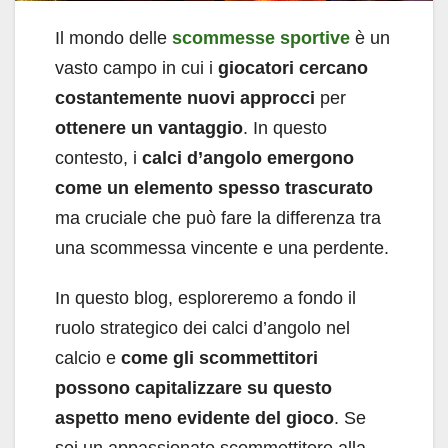
Il mondo delle
scommesse sportive
è un
vasto campo in cui i
giocatori cercano
costantemente nuovi approcci
per
ottenere un vantaggio
. In questo
contesto, i
calci d’angolo emergono
come un elemento spesso trascurato
ma cruciale che può fare la differenza tra
una scommessa vincente e una perdente.
In questo blog, esploreremo a fondo il
ruolo strategico dei calci d’angolo nel
calcio e
come gli scommettitori
possono capitalizzare su questo
aspetto meno evidente del gioco
. Se