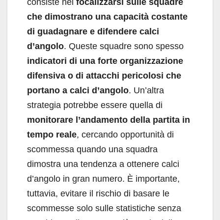
consiste nel
focalizzarsi sulle squadre
che dimostrano una capacità costante
di guadagnare e difendere calci
d’angolo
. Queste squadre sono spesso
indicatori di una forte organizzazione
difensiva o di attacchi pericolosi che
portano a calci d’angolo
. Un’altra
strategia potrebbe essere quella di
monitorare l’andamento della partita in
tempo reale
, cercando opportunità di
scommessa quando una squadra
dimostra una tendenza a ottenere calci
d’angolo in gran numero. È importante,
tuttavia, evitare il rischio di basare le
scommesse solo sulle statistiche senza